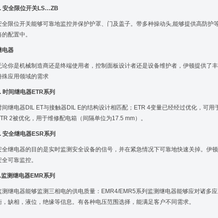
3. 安全限位开关LS…ZB
安全限位开关能够可靠地监控并保护护罩、门及盖子。带多种操动头,能够提供高防护
路的配置中。
继电器
无论你是机械制造商还是终端使用者，控制面板设计者还是设备维护者，伊顿提供了丰
特殊应用领域的需求
1. 时间继电器ETR系列
时间继电器DIL ET与接触器DIL E的结构设计相匹配；ETR 4变量已经经过优化
ETR 2被优化，用于维修配电箱（间隔单位为17.5 mm）。
2. 安全继电器ESR系列
安全继电器的目的是实时监测安全设备的信号，并在紧急情况下可靠地快速关掉。伊顿
安全可靠监控。
3.监测继电器EMR系列
监测继电器能够监测三相电的供电质量：EMR4/EMR5系列监测继电器能够应对诸多
衡，缺相，液位，绝缘等信息。有各种电压范围选择，能满足客户不同需求。