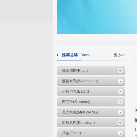
推荐品牌
| Brand
更多>>
德国威图(Rittal)
魏德米勒(Weidmuller)
伊顿电气(Eaton)
西门子(Siemens)
美光机械(MI-KWANG)
凯贝机电(Kenbtsyn)
其他(Other)