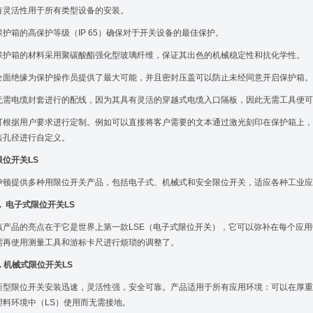
有灵活性用于所有类型设备的安装。
保护箱的高保护等级（IP 65）确保对于开关设备的最佳保护。
保护箱的材料采用聚碳酸酯强化型玻璃纤维，保证其出色的机械稳定性和抗化学性。
全面绝缘为保护操作员提供了最大可能，并且密封压盖可以防止未经同意开启保护箱。
无需电缆封套进行的配线，因为其具有灵活的穿越式电缆入口隔板，因此无需工具便可
可根据用户要求进行定制。例如可以直接将客户需要的文本通过激光刻印在保护箱上，
装孔径进行自定义。
限位开关LS
伊顿提供多种用限位开关产品，包括电子式、机械式和安全限位开关，适应各种工业应
1. 电子式限位开关LS
该产品的亮点在于它是世界上第一款LSE（电子式限位开关），它可以弥补在每个应
需再使用测量工具和游标卡尺进行烦琐的调整了。
2. 机械式限位开关LS
新型限位开关安装迅速，灵活性强，安全可靠。产品适用于所有应用环境：可以在厚重
塑料环境中（LS）使用而无需接地。