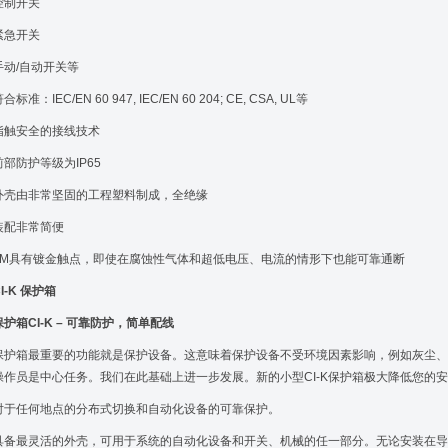
控制开关
紧急开关
手动/自动开关等
合标准：IEC/EN 60 947, IEC/EN 60 204; CE, CSA, UL等
指触安全的接线技术
前部防护等级为IP65
外壳由非常坚固的工程塑料制成，全绝缘
装配非常简便
TM具有镀金触点，即使在腐蚀性气体和超低电压、电流的情形下也能可靠通断
I-K 保护箱
保护箱CI-K – 可靠防护，简单配线
保护箱最重要的功能就是保护设备。这意味着保护设备不受环境因素影响，例如灰尘、
操作员是中心任务。我们在此基础上进一步发展。新的小型CI-K保护箱极大降低您的
对于任何地点的分布式切换和自动化设备的可靠保护。
具备最灵活的外壳，可用于系统的自动化设备和开关、机械的任一部分。无论安装在导