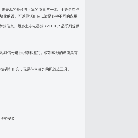
美结合，集美观的外形与可靠的质量与一体。不管是在控
。模块化的设计可以灵活组装以满足各种不同的应用
杂的信息。紧凑主令电器的RMQ 16产品系列提供
地对信号进行识别和鉴定。特制成形的透镜具有
模块进行组合，无需任何额外的配线或工具。
挂式安装