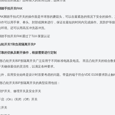
自由组合的成套产品有很大的应用范围，选择方便
脚踏手拍开关FAK
FAK脚踏手拍式开关的操作面是半球形的蘑菇头，可以在最紧急的情况下安全的操作。其精确的
操作可以用手掌、拳头、肘部或脚来进行，保证在最短的时间内完成操作。其防护等级高
的环境。还可以用高压冲洗器冲洗。
脚踏手拍开关FAK通过了TüV-莱茵认证
凸轮开关T和负荷隔离开关P
可靠的切换及断开操作，根据需要进行定制
T形凸轮开关和P形隔离开关广泛应用于不同标准电路及电流。 而且凸轮开关的组合数
开关确保最佳的灵活性，以满足各种要求。
此外，应用安全始终是设计时首要考虑的问题。带盖的端子符合VDE 0106要求防止触
T形凸轮开关和P形隔离开关的典型应用包括：
维护开关、修理开关及安全开关
开启（On）/关闭（Off）开关
主开关