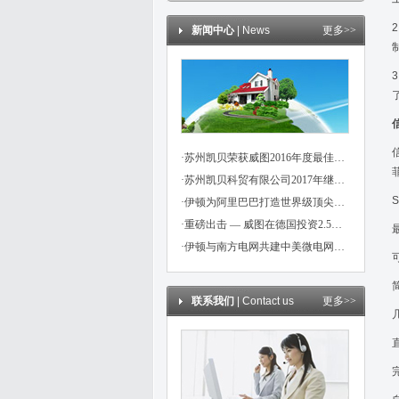
新闻中心
| News
更多>>
·苏州凯贝荣获威图2016年度最佳信用伙伴奖
·苏州凯贝科贸有限公司2017年继续成为威图，魏德米勒，伊顿代理商
·伊顿为阿里巴巴打造世界级顶尖数据中心
·重磅出击 — 威图在德国投资2.5亿欧元！
·伊顿与南方电网共建中美微电网示范项目
联系我们
| Contact us
更多>>