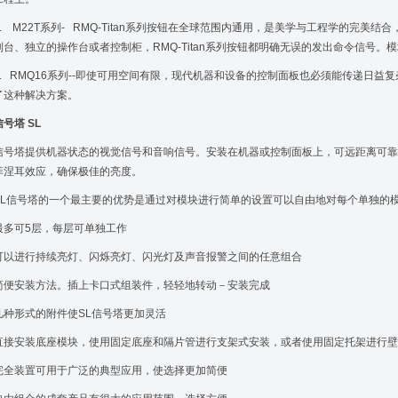
2. M22T系列- RMQ-Titan系列按钮在全球范围内通用，是美学与工程学的完
制台、独立的操作台或者控制柜，RMQ-Titan系列按钮都明确无误的发出命令信号
3. RMQ16系列--即使可用空间有限，现代机器和设备的控制面板也必须能传递日益复
了这种解决方案。
信号塔 SL
信号塔提供机器状态的视觉信号和音响信号。安装在机器或控制面板上，可远距离可靠
菲涅耳效应，确保极佳的亮度。
SL信号塔的一个最主要的优势是通过对模块进行简单的设置可以自由地对每个单独的
最多可5层，每层可单独工作
可以进行持续亮灯、闪烁亮灯、闪光灯及声音报警之间的任意组合
简便安装方法。插上卡口式组装件，轻轻地转动－安装完成
几种形式的附件使SL信号塔更加灵活
直接安装底座模块，使用固定底座和隔片管进行支架式安装，或者使用固定托架进行壁
完全装置可用于广泛的典型应用，使选择更加简便