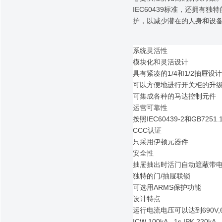
IEC60439标准，还拥有
护，以减少潜在的人身和设
系统灵活性
模块化和灵活设计
具有紧凑的1/4和1/2抽屉设计
可以方便地进行开关柜的升
可集成各种的马达控制元件
运营可靠性
按照IEC60439-2和GB7
CCC认证
只采用伊顿元器件
安全性
抽屉抽出时活门自动遮蔽带
独特的门/抽屉联锁
可选用ARMS保护功能
设计特点
运行电流电压可以达到690V,6
ICW 100kA - 1s IPK 220kA