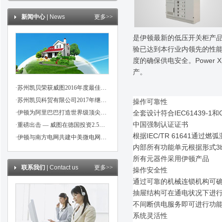
新闻中心
| News
更多>>
是伊顿最新的低压开关柜产品
验已达到本行业内领先的性能
度的确保供电安全。Power
产。
·苏州凯贝荣获威图2016年度最佳信用伙伴奖
·苏州凯贝科贸有限公司2017年继续成为威图，魏德米勒，伊顿代理商
操作可靠性
·伊顿为阿里巴巴打造世界级顶尖数据中心
全套设计符合IEC61439-1和
中国强制认证证书
·重磅出击 — 威图在德国投资2.5亿欧元！
根据IEC/TR 61641通过燃
·伊顿与南方电网共建中美微电网示范项目
内部所有功能单元根据形式3b
所有元器件采用伊顿产品
联系我们
| Contact us
更多>>
操作安全性
通过可靠的机械连锁机构可确
抽屉结构可在通电状况下进
不间断供电服务即可进行功
系统灵活性