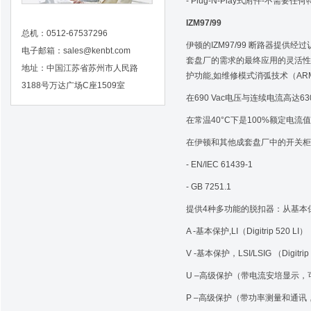
- Plug-N-Play式附件-不
IZM97/99
总机：0512-67537296
伊顿的IZM97/99 断路器提
电子邮箱：
sales@kenbt.com
套盘厂的需求的最终应用的灵活性,I
地址：中国江苏省苏州市人民路
护功能,如维修模式消弧技术（A
3188号万达广场C座1509室
在690 Vac电压与连续电流高达63
在常温40°C下是100%额定电流
在伊顿和其他成套盘厂中的开关柜
- EN/IEC 61439-1
- GB 7251.1
提供4种多功能的脱扣器：从基本
A -基本保护,LI（Digitrip 520 LI）
V -基本保护，LSI/LSIG （Digitrip
U –高级保护（带电流安培显示，可带ARMS
P –高级保护（带功率测量和通讯，可带AR