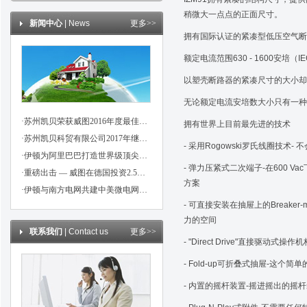
稍微大一点点的正面尺寸。
新闻中心
| News
更多>>
拥有国际认证的紧凑型低压空气断
额定电流范围630 - 1600安培（I
以塑壳断路器的紧凑尺寸的大小却
无论额定电流安培数大小只有一种
·苏州凯贝荣获威图2016年度最佳信用伙伴奖
拥有世界上目前最先进的技术
·苏州凯贝科贸有限公司2017年继续成为威图，魏德米勒，伊顿代理商
- 采用Rogowski罗氏线圈技
·伊顿为阿里巴巴打造世界级顶尖数据中心
- 弹力压紧式二次端子-在600 
·重磅出击 — 威图在德国投资2.5亿欧元！
方案
·伊顿与南方电网共建中美微电网示范项目
- 可直接安装在抽屉上的Breaker-m
力的空间
联系我们
| Contact us
更多>>
- "Direct Drive"直接
- Fold-up可折叠式抽屉-
- 内置的摇杆装置-摇进摇出的摇