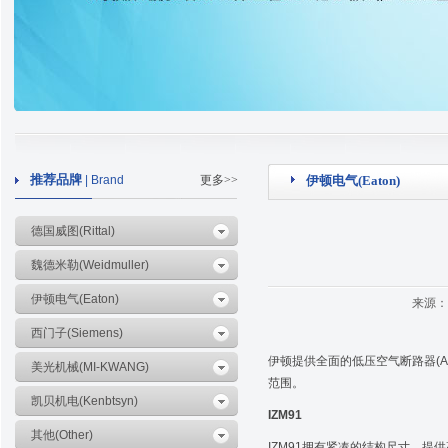
推荐品牌
| Brand
更多>>
伊顿电气(Eaton)
德国威图(Rittal)
魏德米勒(Weidmuller)
伊顿电气(Eaton)
来源：
西门子(Siemens)
伊顿提供全面的低压空气断路器(A
美光机械(MI-KWANG)
范围。
凯贝机电(Kenbtsyn)
IZM91
其他(Other)
IZM91拥有紧凑的结构尺寸，提供