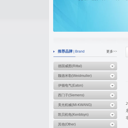
推荐品牌
| Brand
更多>>
德国威图(Rittal)
魏德米勒(Weidmuller)
伊顿电气(Eaton)
西门子(Siemens)
美光机械(MI-KWANG)
凯贝机电(Kenbtsyn)
其他(Other)