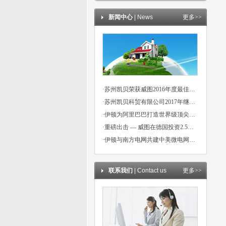
新闻中心
| News
更多>>
·苏州凯贝荣获威图2016年度最佳信用伙伴奖
·苏州凯贝科贸有限公司2017年继续成为威图，魏德米勒，伊顿代理商
·伊顿为阿里巴巴打造世界级顶尖数据中心
·重磅出击 — 威图在德国投资2.5亿欧元！
·伊顿与南方电网共建中美微电网示范项目
联系我们
| Contact us
更多>>